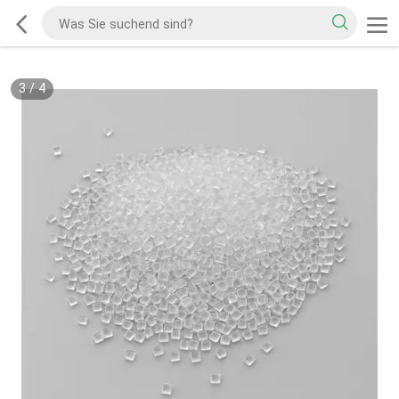
3
/
4