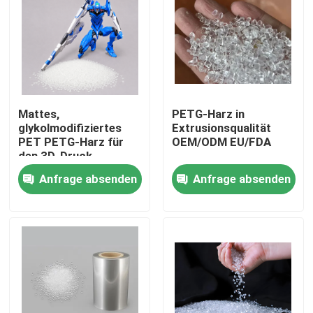
Mattes,
PETG-Harz in
glykolmodifiziertes
Extrusionsqualität
PET PETG-Harz für
OEM/ODM EU/FDA
den 3D-Druck
Anfrage absenden
Anfrage absenden
Haus
Produkte
Über uns