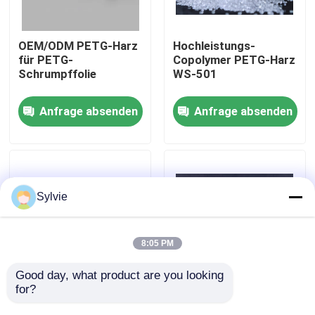
Fabrik-Ausflug
OEM/ODM PETG-Harz
Hochleistungs-
für PETG-
Copolymer PETG-Harz
Schrumpffolie
WS-501
Qualitätskontrolle
Anfrage absenden
Anfrage absenden
Treten Sie mit uns in Verbindung
Nachrichten
Sylvie
Fälle
8:05 PM
PET-Folie
Good day, what product are you looking 
for?
WS-501 PETG-Harz-
WS-501 PETG-Pellets
Schrumpfetiketten für
Harz-Schrumpf-
PET-Rolle