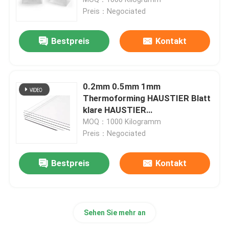
Preis：Negociated
PETG-Blatt
Bestpreis
Kontakt
PETG-Blatt-Rolle
0.2mm 0.5mm 1mm
PETG-Harz
Thermoforming HAUSTIER Blatt
klare HAUSTIER
Kunststoffplatte-Rolle für
MOQ：1000 Kilogramm
Winkel- des Leistungshebelsharz
Blasen-Herstellung
Preis：Negociated
Winkel- des Leistungshebelsblatt-Rolle
Bestpreis
Kontakt
PVC-Kunststoffplatte
Sehen Sie mehr an
PVC-Rolle