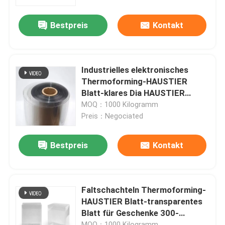
Bestpreis
Kontakt
Fabrik-Ausflug
Qualitätskontrolle
Industrielles elektronisches
Thermoforming-HAUSTIER
Treten Sie mit uns in Verbindung
Blatt-klares Dia HAUSTIER
Plastikeinsatz-Blasen-Behälter
MOQ：1000 Kilogramm
Preis：Negociated
Nachrichten
Bestpreis
Kontakt
Fälle
PET-Folie
Faltschachteln Thermoforming-
HAUSTIER Blatt-transparentes
Blatt für Geschenke 300-
PET-Rolle
1280mm
MOQ：1000 Kilogramm