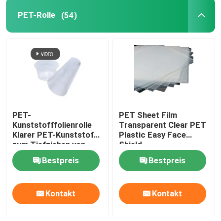
PET-Rolle
(54)
PET-
PET Sheet Film
Kunststofffolienrolle
Transparent Clear PET
Klarer PET-Kunststoff
Plastic Easy Face
zum Tiefziehen von
Shield
Verpackungen
Bestpreis
Bestpreis
Kontakt
Kontakt