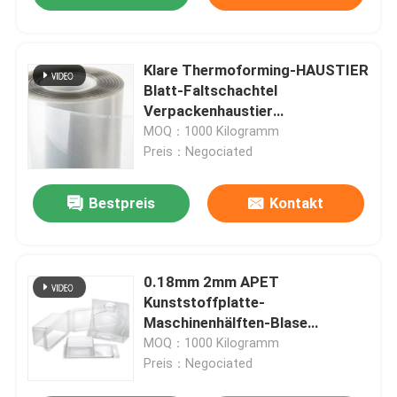
Klare Thermoforming-HAUSTIER
Blatt-Faltschachtel
Verpackenhaustier
Kunststoffplatte
MOQ：1000 Kilogramm
Preis：Negociated
Bestpreis
Kontakt
0.18mm 2mm APET
Kunststoffplatte-
Maschinenhälften-Blase
elektronische
MOQ：1000 Kilogramm
Verpackenthermoforming-
Preis：Negociated
HAUSTIER Blatt-Hersteller