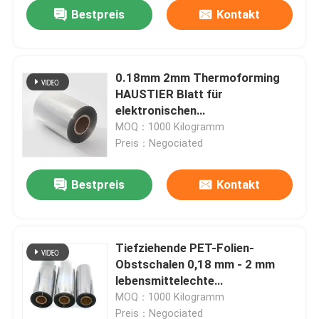
Bestpreis
Kontakt
0.18mm 2mm Thermoforming
HAUSTIER Blatt für
elektronischen
Verpackenbehälter
MOQ：1000 Kilogramm
Preis：Negociated
Bestpreis
Kontakt
Haus
Tiefziehende PET-Folien-
Obstschalen 0,18 mm - 2 mm
Produkte
lebensmittelechte
Kunststoffplatten für
MOQ：1000 Kilogramm
Lebensmittelbehälter und Deckel
Über uns
Preis：Negociated