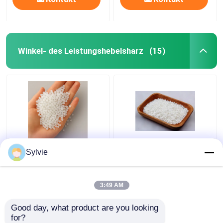
Winkel- des Leistungshebelsharz
(15)
SPL701
Massen-PLA-Harz für
Sylvie
Hitzebeständiges PLA-
3D-Glasfasern
Filament - hohe
Reinheit für langlebige
3:49 AM
3D-Drucke
Bestpreis
Bestpreis
Good day, what product are you looking 
for?