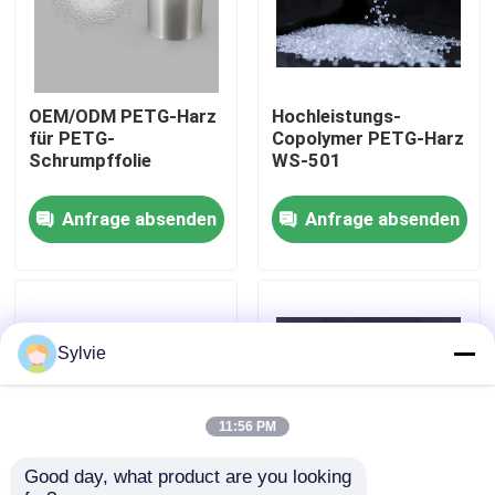
Fabrik-Ausflug
OEM/ODM PETG-Harz
Hochleistungs-
Qualitätskontrolle
für PETG-
Copolymer PETG-Harz
Schrumpffolie
WS-501
Treten Sie mit uns in Verbindung
Anfrage absenden
Anfrage absenden
Nachrichten
Fälle
Sylvie
PET-Folie
11:56 PM
Good day, what product are you looking 
PET-Rolle