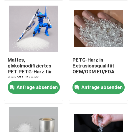
Mattes,
PETG-Harz in
glykolmodifiziertes
Extrusionsqualität
PET PETG-Harz für
OEM/ODM EU/FDA
den 3D-Druck
Anfrage absenden
Anfrage absenden
Haus
Produkte
Über uns