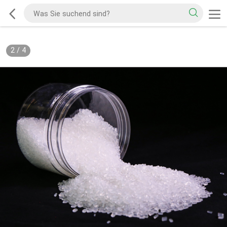
2
/
4