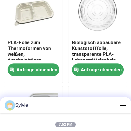
Fabrik-Ausflug
Qualitätskontrolle
PLA-Folie zum
Biologisch abbaubare
Thermoformen von
Kunststofffolie,
Treten Sie mit uns in Verbindung
weißen,
transparente PLA-
durchsichtigen
Lebensmittelschale
Verpackungen aus
Anfrage absenden
Anfrage absenden
Kunststoff
Nachrichten
Fälle
Sylvie
PET-Folie
7:52 PM
PET-Rolle