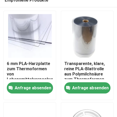
6 mm PLA-Harzplatte
Transparente, klare,
zum Thermoformen
reine PLA-Blattrolle
von
aus Polymilchsäure
Lebensmittelverpackungen,
zum Thermoformen
Haus
Hühner-Fisch-Fleisch-
Anfrage absenden
Anfrage absenden
Tablett
Produkte
Über uns