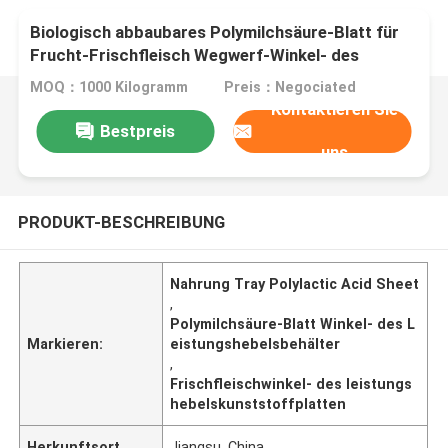
Biologisch abbaubares Polymilchsäure-Blatt für
Frucht-Frischfleisch Wegwerf-Winkel- des
Leistungshebelsbehälter
MOQ：1000 Kilogramm
Preis：Negociated
Kontaktieren Sie
Bestpreis
uns
PRODUKT-BESCHREIBUNG
Nahrung Tray Polylactic Acid Sheet
,
Polymilchsäure-Blatt Winkel- des L
Markieren:
eistungshebelsbehälter
,
Frischfleischwinkel- des leistungs
hebelskunststoffplatten
Herkunftsort
Jiangsu, China