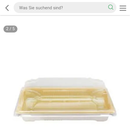
2
/
5