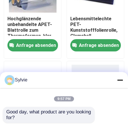
Fabrik-Ausflug
Hochglänzende
Lebensmittelechte
unbehandelte APET-
PET-
Blattrolle zum
Kunststofffolienrolle,
Qualitätskontrolle
Thermoformen, klar,
Clamshell-
transparent
Verpackung,
Anfrage absenden
Anfrage absenden
Kuchenform, 2 mm
Treten Sie mit uns in Verbindung
Nachrichten
Sylvie
Fälle
9:57 PM
PET-Folie
Good day, what product are you looking 
for?
Dicke APET-
Gelbe RPET-
Tiefziehfolie, 2440
Kunststofffolie mit
PET-Rolle