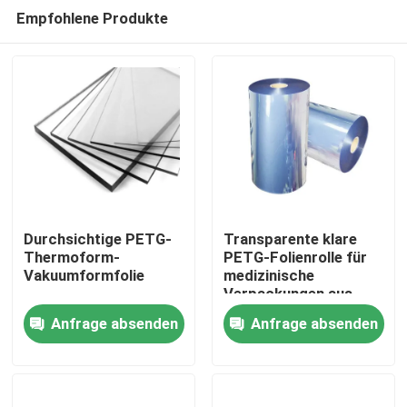
Empfohlene Produkte
Durchsichtige PETG-
Transparente klare
Thermoform-
PETG-Folienrolle für
Vakuumformfolie
medizinische
Haus
Verpackungen aus
Kunststoff
Anfrage absenden
Anfrage absenden
Produkte
Über uns