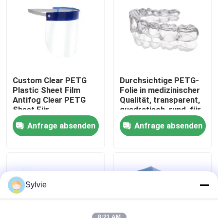
Fabrik-Ausflug
Qualitätskontrolle
Custom Clear PETG
Durchsichtige PETG-
Treten Sie mit uns in Verbindung
Plastic Sheet Film
Folie in medizinischer
Antifog Clear PETG
Qualität, transparent,
Sheet Für
quadratisch, rund, für
Gesichtsschutz Maske
durchsichtige Aligner
Nachrichten
Anfrage absenden
Anfrage absenden
Fälle
PET-Folie
Sylvie
PET-Rolle
8:21 AM