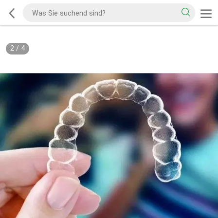
2
/
4