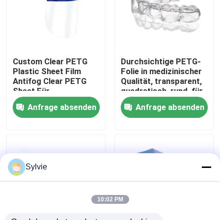
Fabrik-Ausflug
Qualitätskontrolle
Custom Clear PETG
Durchsichtige PETG-
Plastic Sheet Film
Folie in medizinischer
Antifog Clear PETG
Qualität, transparent,
Treten Sie mit uns in Verbindung
Sheet Für
quadratisch, rund, für
Gesichtsschutz Maske
durchsichtige Aligner
Anfrage absenden
Anfrage absenden
Nachrichten
Fälle
Sylvie
PET-Folie
10:02 PM
PET-Rolle