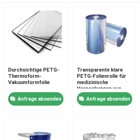
Durchsichtige PETG-
Transparente klare
Thermoform-
PETG-Folienrolle für
Vakuumformfolie
medizinische
Verpackungen aus
Kunststoff
Haus
Anfrage absenden
Anfrage absenden
Produkte
Über uns