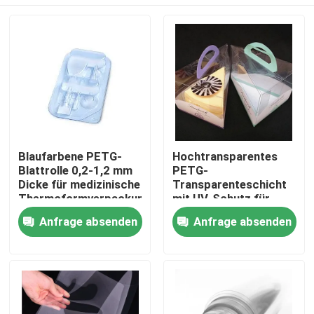
Blaufarbene PETG-
Hochtransparentes
Blattrolle 0,2-1,2 mm
PETG-
Dicke für medizinische
Transparenteschicht
Thermoformverpackungen
mit UV-Schutz für
Gesichtsschilde
Haus
Anfrage absenden
Anfrage absenden
Produkte
Über uns