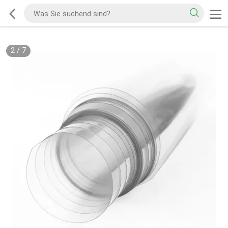
2
/
7