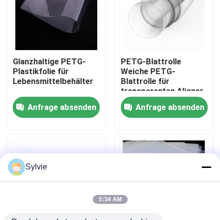
Fabrik-Ausflug
Qualitätskontrolle
Glanzhaltige PETG-
PETG-Blattrolle
Plastikfolie für
Weiche PETG-
Lebensmittelbehälter
Blattrolle für
Treten Sie mit uns in Verbindung
transparenten Aligner
Anfrage absenden
Anfrage absenden
Nachrichten
Fälle
Sylvie
PET-Folie
5:34 AM
PET-Rolle