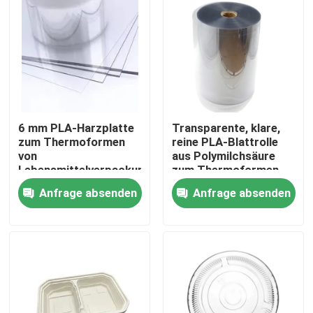
6 mm PLA-Harzplatte
Transparente, klare,
zum Thermoformen
reine PLA-Blattrolle
von
aus Polymilchsäure
Lebensmittelverpackungen,
zum Thermoformen
Hühner-Fisch-Fleisch-
Anfrage absenden
Anfrage absenden
Tablett
Haus
Produkte
Über uns