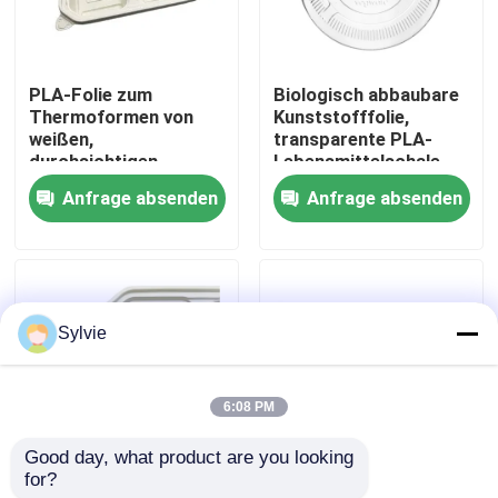
Fabrik-Ausflug
PLA-Folie zum
Biologisch abbaubare
Thermoformen von
Kunststofffolie,
Qualitätskontrolle
weißen,
transparente PLA-
durchsichtigen
Lebensmittelschale
Verpackungen aus
Anfrage absenden
Anfrage absenden
Treten Sie mit uns in Verbindung
Kunststoff
Nachrichten
Sylvie
Fälle
6:08 PM
PET-Folie
Good day, what product are you looking 
for?
Biologisch abbaubare
PLA-Folie zum
PET-Rolle