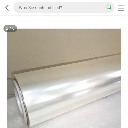
2
/
6