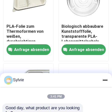
Fabrik-Ausflug
PLA-Folie zum
Biologisch abbaubare
Qualitätskontrolle
Thermoformen von
Kunststofffolie,
weißen,
transparente PLA-
durchsichtigen
Lebensmittelschale
Treten Sie mit uns in Verbindung
Verpackungen aus
Anfrage absenden
Anfrage absenden
Kunststoff
Nachrichten
Fälle
Sylvie
PET-Folie
3:41 PM
Good day, what product are you looking 
PET-Rolle