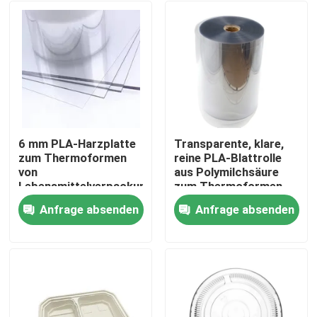
6 mm PLA-Harzplatte
Transparente, klare,
zum Thermoformen
reine PLA-Blattrolle
von
aus Polymilchsäure
Lebensmittelverpackungen,
zum Thermoformen
Hühner-Fisch-Fleisch-
Anfrage absenden
Anfrage absenden
Tablett
Haus
Produkte
Über uns