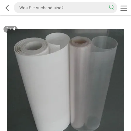
2
/
4