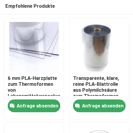
Empfohlene Produkte
6 mm PLA-Harzplatte
Transparente, klare,
zum Thermoformen
reine PLA-Blattrolle
von
aus Polymilchsäure
Haus
Lebensmittelverpackungen,
zum Thermoformen
Hühner-Fisch-Fleisch-
Anfrage absenden
Anfrage absenden
Tablett
Produkte
Über uns