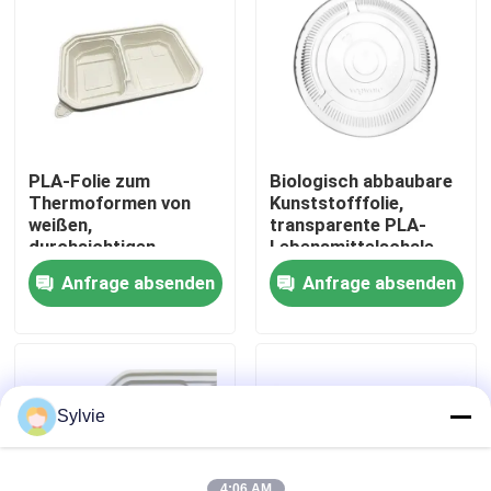
Fabrik-Ausflug
Qualitätskontrolle
PLA-Folie zum
Biologisch abbaubare
Treten Sie mit uns in Verbindung
Thermoformen von
Kunststofffolie,
weißen,
transparente PLA-
durchsichtigen
Lebensmittelschale
Verpackungen aus
Nachrichten
Anfrage absenden
Anfrage absenden
Kunststoff
Fälle
PET-Folie
Sylvie
PET-Rolle
4:06 AM