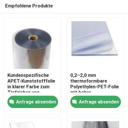
Empfohlene Produkte
Kundenspezifische
0,2–2,0 mm
APET-Kunststofffolie
thermoformbare
in klarer Farbe zum
Polyethylen-PET-Folie
Haus
Tiefziehen von
mit hoher
Verpackungsschalen
Recyclingfähigkeit
Anfrage absenden
Anfrage absenden
Produkte
Über uns