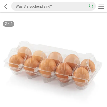
2
/
4