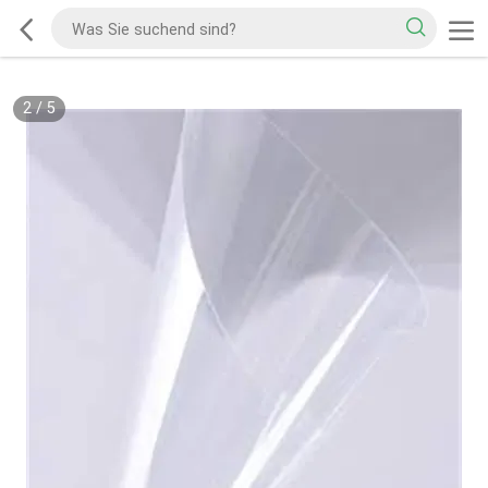
2
/
5