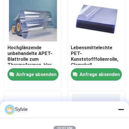
Fabrik-Ausflug
Qualitätskontrolle
Hochglänzende
Lebensmittelechte
Treten Sie mit uns in Verbindung
unbehandelte APET-
PET-
Blattrolle zum
Kunststofffolienrolle,
Thermoformen, klar,
Clamshell-
transparent
Verpackung,
Nachrichten
Anfrage absenden
Anfrage absenden
Kuchenform, 2 mm
Fälle
PET-Folie
Sylvie
PET-Rolle
10:07 PM