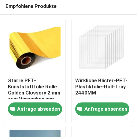
Empfohlene Produkte
Starre PET-
Wirkliche Blister-PET-
Kunststofffolie Rolle
Plastikfolie-Roll-Tray
Golden Glossory 2 mm
2440MM
Haus
zum Verpacken von
Produkten
Anfrage absenden
Anfrage absenden
Produkte
Über uns