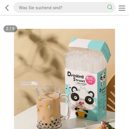
2
/
6