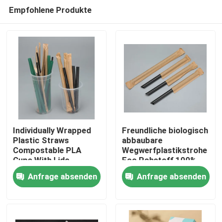
Empfohlene Produkte
Individually Wrapped
Freundliche biologisch
Plastic Straws
abbaubare
Compostable PLA
Wegwerfplastikstrohe
Haus
Cups With Lids
Eco Rohstoff 100%
Winkels des
Anfrage absenden
Anfrage absenden
Leistungshebels
Produkte
Über uns