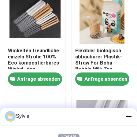
Fabrik-Ausflug
Qualitätskontrolle
Wickelten freundliche
Flexibler biologisch
Treten Sie mit uns in Verbindung
einzeln Strohe 100%
abbaubarer Plastik-
Eco kompostierbares
Straw For Boba
Winkel- des
Bubble Milk Tee
Leistungshebelskaltes
Winkels des
Nachrichten
Anfrage absenden
Anfrage absenden
und heißes Trinken ein
Leistungshebels
Fälle
PET-Folie
Sylvie
PET-Rolle
8:54 AM