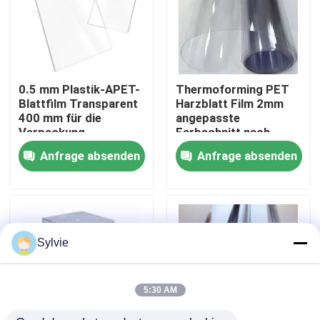
Fabrik-Ausflug
Qualitätskontrolle
0.5 mm Plastik-APET-
Thermoforming PET
Blattfilm Transparent
Harzblatt Film 2mm
400 mm für die
angepasste
Treten Sie mit uns in Verbindung
Verpackung
Farbschnitt nach
angepasst
Größe
Anfrage absenden
Anfrage absenden
Nachrichten
Fälle
Sylvie
PET-Folie
5:30 AM
PET-Rolle