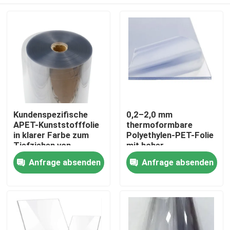
Kundenspezifische
0,2–2,0 mm
APET-Kunststofffolie
thermoformbare
in klarer Farbe zum
Polyethylen-PET-Folie
Tiefziehen von
mit hoher
Verpackungsschalen
Recyclingfähigkeit
Haus
Anfrage absenden
Anfrage absenden
Produkte
Über uns