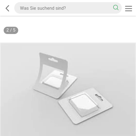
2
/
5