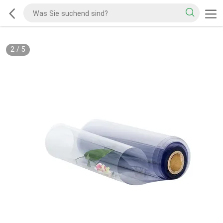
2
/
5