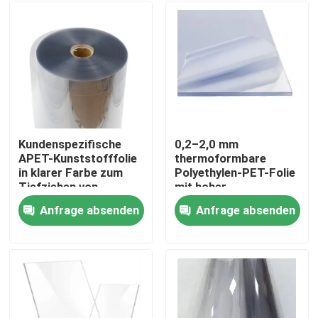
Kundenspezifische
0,2–2,0 mm
APET-Kunststofffolie
thermoformbare
in klarer Farbe zum
Polyethylen-PET-Folie
Tiefziehen von
mit hoher
Verpackungsschalen
Recyclingfähigkeit
Anfrage absenden
Anfrage absenden
Haus
Produkte
Über uns