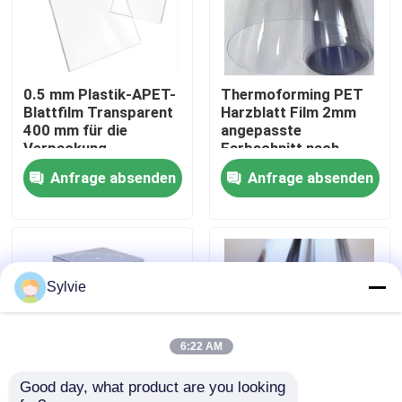
Fabrik-Ausflug
0.5 mm Plastik-APET-
Thermoforming PET
Qualitätskontrolle
Blattfilm Transparent
Harzblatt Film 2mm
400 mm für die
angepasste
Verpackung
Farbschnitt nach
Treten Sie mit uns in Verbindung
angepasst
Größe
Anfrage absenden
Anfrage absenden
Nachrichten
Fälle
Sylvie
PET-Folie
6:22 AM
Good day, what product are you looking 
PET-Rolle