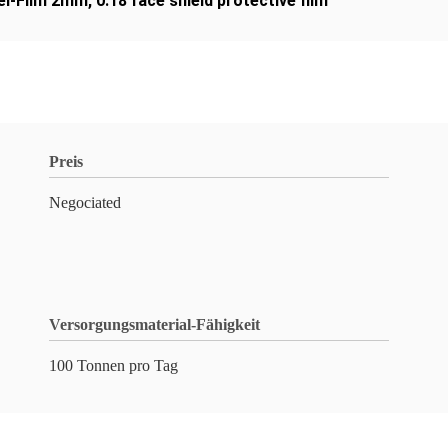
el-Film 2mm
,
0.18 face shield protective film
Preis
Negociated
Versorgungsmaterial-Fähigkeit
100 Tonnen pro Tag