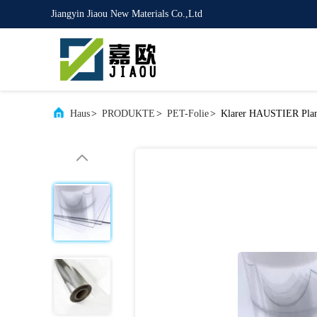
Jiangyin Jiaou New Materials Co.,Ltd
Haus
>
PRODUKTE
>
PET-Folie
>
Klarer HAUSTIER Planf