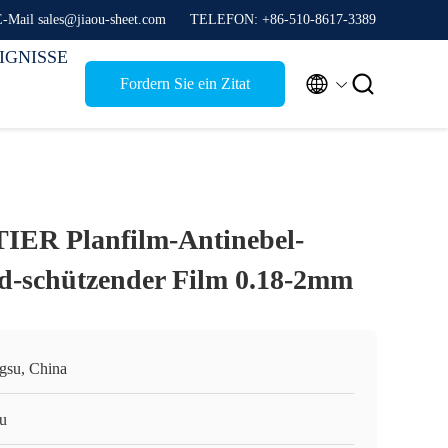
E-Mail sales@jiaou-sheet.com
TELEFON: +86-510-8617-3389
IGNISSE


Fordern Sie ein Zitat
IER Planfilm-Antinebel-
ld-schützender Film 0.18-2mm
ngsu, China
ou