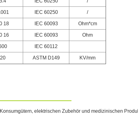
3.4
IEC 60250
/
.001
IEC 60250
/
0 18
IEC 60093
Ohm*cm
0 16
IEC 60093
Ohm
600
IEC 60112
20
ASTM D149
KV/mm
 Konsumgütern, elektrischen Zubehör und medizinischen Produ