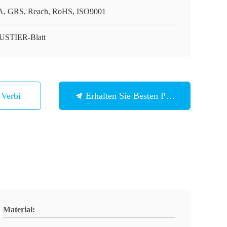
, GRS, Reach, RoHS, ISO9001
STIER-Blatt
n Verbindung
Erhalten Sie Besten Preis
Material: