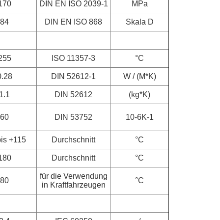
170
DIN EN ISO 2039-1
MPa
84
DIN EN ISO 868
Skala D
255
ISO 11357-3
°C
0.28
DIN 52612-1
W / (M*K)
1.1
DIN 52612
(kg*K)
60
DIN 53752
10-6K-1
bis +115
Durchschnitt
°C
180
Durchschnitt
°C
für die Verwendung
80
°C
in Kraftfahrzeugen