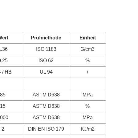
Wert
Prüfmethode
Einheit
1.36
ISO 1183
G/cm3
0.25
ISO 62
%
 / HB
UL 94
/
85
ASTM D638
MPa
15
ASTM D638
%
000
ASTM D638
MPa
2
DIN EN ISO 179
KJ/m2