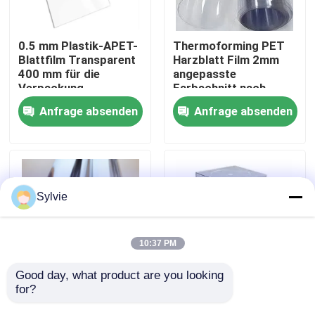
Fabrik-Ausflug
0.5 mm Plastik-APET-
Thermoforming PET
Blattfilm Transparent
Harzblatt Film 2mm
400 mm für die
angepasste
Qualitätskontrolle
Verpackung
Farbschnitt nach
angepasst
Größe
Anfrage absenden
Anfrage absenden
Treten Sie mit uns in Verbindung
Nachrichten
Sylvie
Fälle
10:37 PM
PET-Folie
Good day, what product are you looking 
for?
Jungfrau-Haustier-
Starres APET-PET-
Planfilm 100% 0,5
Blatt 0,5 mm
PET-Rolle