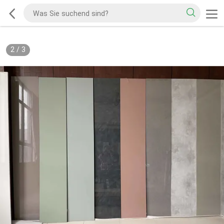
2
/
3