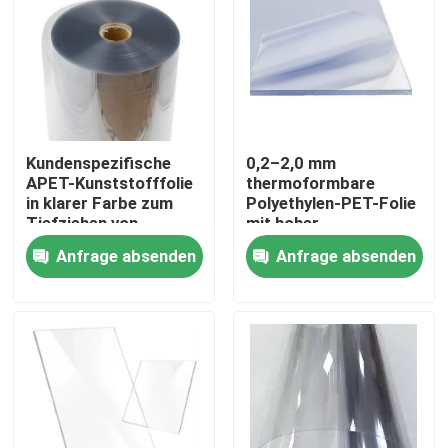
Kundenspezifische
0,2–2,0 mm
APET-Kunststofffolie
thermoformbare
in klarer Farbe zum
Polyethylen-PET-Folie
Tiefziehen von
mit hoher
Verpackungsschalen
Recyclingfähigkeit
Anfrage absenden
Anfrage absenden
Haus
Produkte
Über uns