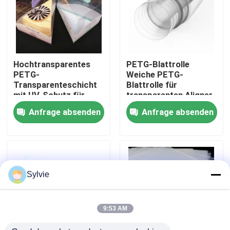
Fabrik-Ausflug
Qualitätskontrolle
Hochtransparentes
PETG-Blattrolle
PETG-
Weiche PETG-
Transparenteschicht
Blattrolle für
Treten Sie mit uns in Verbindung
mit UV-Schutz für
transparenten Aligner
Gesichtsschilde
Anfrage absenden
Anfrage absenden
Nachrichten
Fälle
Sylvie
PET-Folie
9:53 AM
PET-Rolle