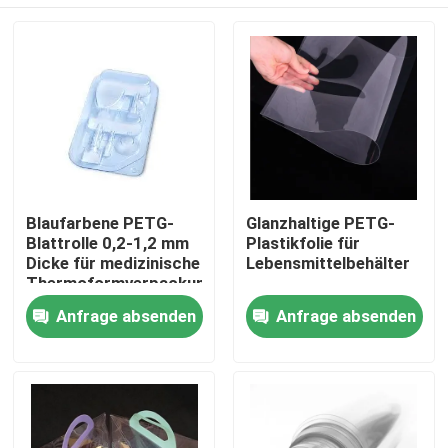
Blaufarbene PETG-
Glanzhaltige PETG-
Blattrolle 0,2-1,2 mm
Plastikfolie für
Dicke für medizinische
Lebensmittelbehälter
Thermoformverpackungen
Haus
Anfrage absenden
Anfrage absenden
Produkte
Über uns