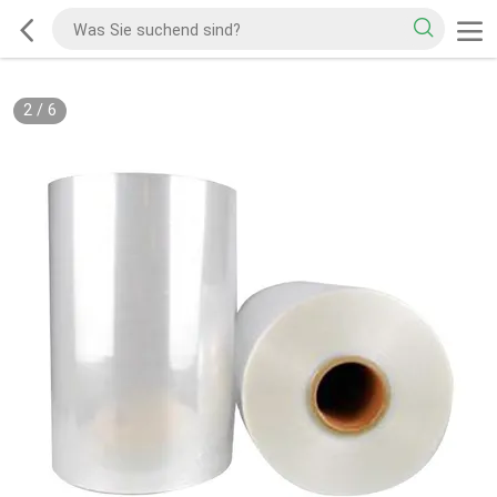
2
/
6