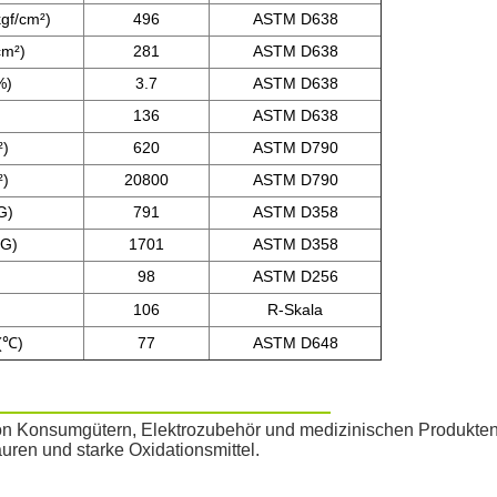
kgf/cm²)
496
ASTM D638
cm²)
281
ASTM D638
%)
3.7
ASTM D638
136
ASTM D638
²)
620
ASTM D790
²)
20800
ASTM D790
G)
791
ASTM D358
G)
1701
ASTM D358
98
ASTM D256
106
R-Skala
(
℃)
77
ASTM D648
von Konsumgütern, Elektrozubehör und medizinischen Produkt
uren und starke Oxidationsmittel.