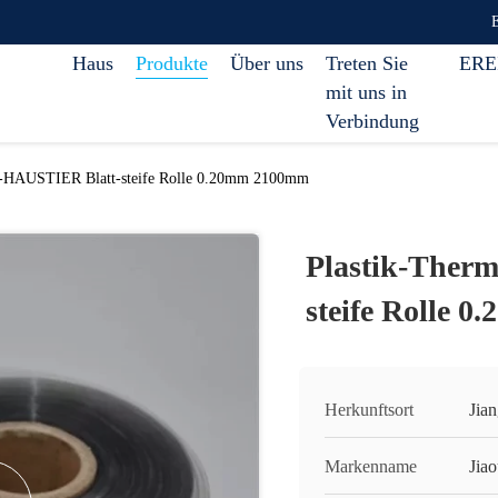
Haus
Produkte
Über uns
Treten Sie
ERE
mit uns in
Verbindung
g-HAUSTIER Blatt-steife Rolle 0.20mm 2100mm
Plastik-Ther
steife Rolle 
Herkunftsort
Jia
Markenname
Jia