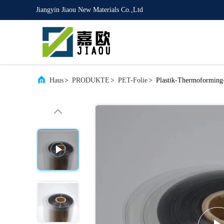
Jiangyin Jiaou New Materials Co.,Ltd
Haus
>
PRODUKTE
>
PET-Folie
>
Plastik-Thermoformin