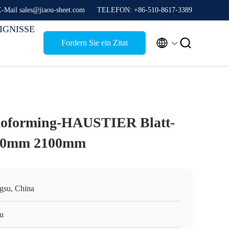
E-Mail sales@jiaou-sheet.com
TELEFON: +86-510-8617-3389
IGNISSE


Fordern Sie ein Zitat
moforming-HAUSTIER Blatt-
0.20mm 2100mm
ngsu, China
ou