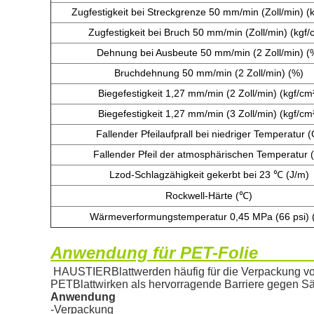
Zugfestigkeit bei Streckgrenze 50 mm/min (Zoll/min) (
Zugfestigkeit bei Bruch 50 mm/min (Zoll/min) (
kgf/
Dehnung bei Ausbeute 50 mm/min (2 Zoll/min) (
Bruchdehnung 50 mm/min (2 Zoll/min) (
%)
Biegefestigkeit 1,27 mm/min (2 Zoll/min) (kgf/cm
Biegefestigkeit 1,27 mm/min (3 Zoll/min) (kgf/cm
Fallender Pfeilaufprall bei niedriger Temperatur (
Fallender Pfeil der atmosphärischen Temperatur (
Lzod-Schlagzähigkeit gekerbt bei 23 ℃ (
J/m)
Rockwell-Härte (
℃)
Wärmeverformungstemperatur 0,45 MPa (66 psi) 
Anwendung für PET-Folie
HAUSTIER
Blatt
werden häufig für die Verpackung 
PET
Blatt
wirken als hervorragende Barriere gegen Sä
Anwendung
-Verpackung