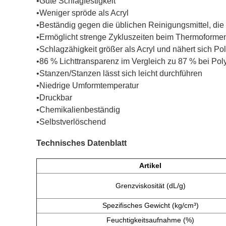
•Gute Schlagfestigkeit
•Weniger spröde als Acryl
•Beständig gegen die üblichen Reinigungsmittel, die
•Ermöglicht strenge Zykluszeiten beim Thermoforme
•Schlagzähigkeit größer als Acryl und nähert sich Po
•86 % Lichttransparenz im Vergleich zu 87 % bei Pol
•Stanzen/Stanzen lässt sich leicht durchführen
•Niedrige Umformtemperatur
•Druckbar
•Chemikalienbeständig
•Selbstverlöschend
Technisches Datenblatt
Artikel
Grenzviskosität (
dL/g)
Spezifisches Gewicht (
kg/cm³)
Feuchtigkeitsaufnahme (
%)