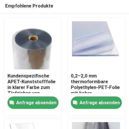
Empfohlene Produkte
Kundenspezifische
0,2–2,0 mm
APET-Kunststofffolie
thermoformbare
in klarer Farbe zum
Polyethylen-PET-Folie
Haus
Tiefziehen von
mit hoher
Verpackungsschalen
Recyclingfähigkeit
Anfrage absenden
Anfrage absenden
Produkte
Über uns