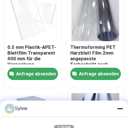
Fabrik-Ausflug
Qualitätskontrolle
0.5 mm Plastik-APET-
Thermoforming PET
Treten Sie mit uns in Verbindung
Blattfilm Transparent
Harzblatt Film 2mm
400 mm für die
angepasste
Verpackung
Farbschnitt nach
angepasst
Größe
Nachrichten
Anfrage absenden
Anfrage absenden
Fälle
PET-Folie
Sylvie
PET-Rolle
7:29 PM