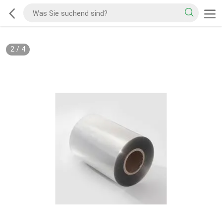
2
/
4