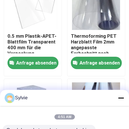
Fabrik-Ausflug
Qualitätskontrolle
0.5 mm Plastik-APET-
Thermoforming PET
Blattfilm Transparent
Harzblatt Film 2mm
400 mm für die
angepasste
Treten Sie mit uns in Verbindung
Verpackung
Farbschnitt nach
angepasst
Größe
Anfrage absenden
Anfrage absenden
Nachrichten
Fälle
Sylvie
PET-Folie
4:51 AM
PET-Rolle