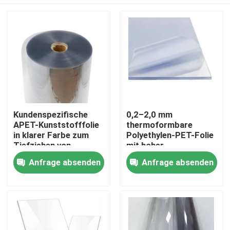
Kundenspezifische
0,2–2,0 mm
APET-Kunststofffolie
thermoformbare
in klarer Farbe zum
Polyethylen-PET-Folie
Tiefziehen von
mit hoher
Verpackungsschalen
Recyclingfähigkeit
Haus
Anfrage absenden
Anfrage absenden
Produkte
Über uns