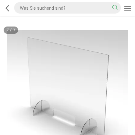
2
/
7