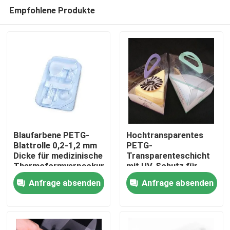
Empfohlene Produkte
Blaufarbene PETG-
Hochtransparentes
Blattrolle 0,2-1,2 mm
PETG-
Dicke für medizinische
Transparenteschicht
Haus
Thermoformverpackungen
mit UV-Schutz für
Gesichtsschilde
Anfrage absenden
Anfrage absenden
Produkte
Über uns