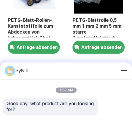
PETG-Blatt
PETG-Blatt-Rollen-
PETG-Blattrolle 0,5
Kunststofffolie zum
mm 1 mm 2 mm 5 mm
Abdecken von
starre
PETG-Blatt-Rolle
Lebensmittel-Obst-
Kunststoffplatte für
Verpackungen
die Anzeige
Anfrage absenden
Anfrage absenden
PETG-Harz
Sylvie
Winkel- des Leistungshebelsharz
Startseite
Über uns
Kontakt
Desktop Site
Seitenverzeichnis
Datenschutz-Bestimmungen
Winkel- des Leistungshebelsblatt-Rolle
3:52 AM
Good day, what product are you looking 
Qualität
PET-Folie
China Fabrik.Copyright © 2026
PVC-Kunststoffplatte
for?
Jiangyin Jiaou New Materials Co.,Ltd. All Rights
Reserved.
PVC-Rolle