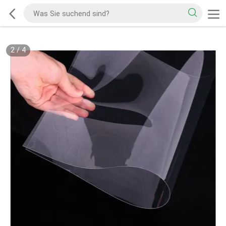
2
/
4