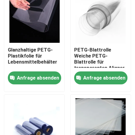
Fabrik-Ausflug
Qualitätskontrolle
Glanzhaltige PETG-
PETG-Blattrolle
Treten Sie mit uns in Verbindung
Plastikfolie für
Weiche PETG-
Lebensmittelbehälter
Blattrolle für
transparenten Aligner
Nachrichten
Anfrage absenden
Anfrage absenden
Fälle
PET-Folie
PET-Rolle